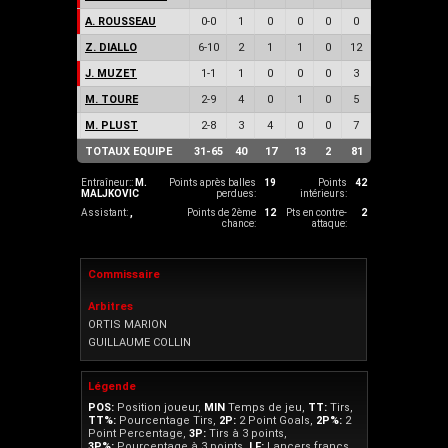
A. ROUSSEAU
0
-
0
1
0
0
0
0
Z. DIALLO
6
-
10
2
1
1
0
12
J. MUZET
1
-
1
1
0
0
0
3
M. TOURE
2
-
9
4
0
1
0
5
M. PLUST
2
-
8
3
4
0
0
7
TOTAUX EQUIPE
31
-
65
40
17
13
2
81
Entraîneur::
M.
Points après balles
19
Points
42
MALJKOVIC
perdues:
intérieurs:
Assistant:
,
Points de 2ème
12
Pts en contre-
2
chance:
attaque:
Commissaire
Arbitres
ORTIS MARION
GUILLAUME COLLIN
Légende
POS:
Position joueur,
MIN
Temps de jeu,
TT:
Tirs,
TT%:
Pourcentage Tirs,
2P:
2 Point Goals,
2P%:
2
Point Percentage,
3P:
Tirs à 3 points,
3P%:
Pourcentage à 3 points,
LF:
Lancers francs,