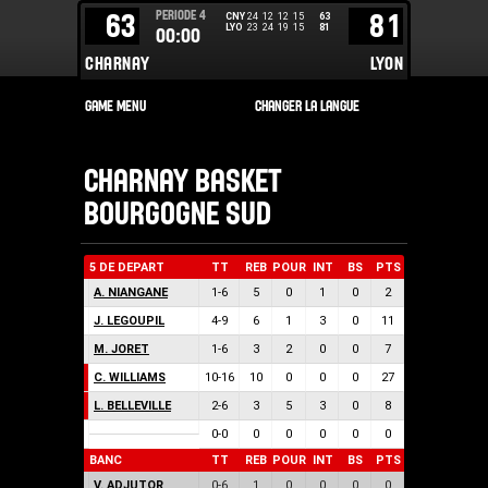
PERIODE
4
63
81
CNY
24
12
12
15
63
LYO
23
24
19
15
81
00:00
CHARNAY
LYON
CHARNAY BASKET
BOURGOGNE SUD
5 DE DEPART
TT
REB
POUR
INT
BS
PTS
A. NIANGANE
1
-
6
5
0
1
0
2
J. LEGOUPIL
4
-
9
6
1
3
0
11
M. JORET
1
-
6
3
2
0
0
7
C. WILLIAMS
10
-
16
10
0
0
0
27
L. BELLEVILLE
2
-
6
3
5
3
0
8
0
-
0
0
0
0
0
0
BANC
TT
REB
POUR
INT
BS
PTS
V. ADJUTOR
0
-
6
1
0
0
0
0