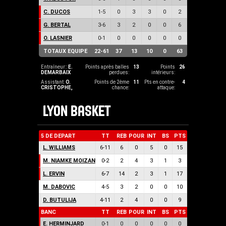
C. DUCOS
1
-
5
0
3
3
0
2
G. BERTAL
3
-
6
3
2
0
0
6
O. LASNIER
0
-
1
0
0
0
0
0
TOTAUX EQUIPE
22
-
61
37
13
10
0
63
Entraîneur::
E.
Points après balles
13
Points
26
DEMARBAIX
perdues:
intérieurs:
Assistant:
O.
Points de 2ème
11
Pts en contre-
4
CRISTOPHE
,
chance:
attaque:
LYON BASKET
5 DE DEPART
TT
REB
POUR
INT
BS
PTS
L. WILLIAMS
6
-
11
6
0
5
0
15
M. NIAMKE MOIZAN
0
-
2
2
4
3
1
3
L. ERVIN
6
-
7
14
2
3
1
17
M. DABOVIC
4
-
5
3
2
0
0
10
D. BUTULIJA
4
-
11
2
4
0
0
9
BANC
TT
REB
POUR
INT
BS
PTS
E. HERMINJARD
0
-
1
0
0
0
0
0