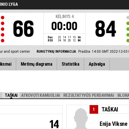
INIO LYGA
KĖLINYS
4
66
84
00:00
Dau
22
14
17
13
66
RSU
34
18
20
12
84
ur and sport center
RUNGTYNIŲ INFORMACIJA
Pradžia: 14:00 GMT 2022-12-03
iksmai
Metimų diagrama
Statistika
Apžvalga
TAŠKAI
ATKOVOTI KAMUOLIAI
REZULTATYVŪS PERDAVIMAI
BLOKA
TAŠKAI
1
14
Enija Vīksne