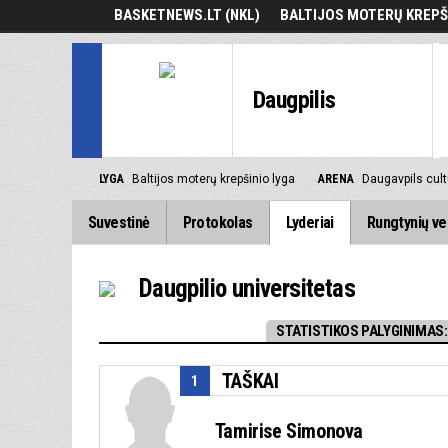
BASKETNEWS.LT (NKL)
BALTIJOS MOTERŲ KREPŠ
Daugpilis
LYGA
Baltijos moterų krepšinio lyga
ARENA
Daugavpils cult
Suvestinė
Protokolas
Lyderiai
Rungtynių ve
Daugpilio universitetas
STATISTIKOS PALYGINIMAS:
TAŠKAI
1
Tamirise Simonova