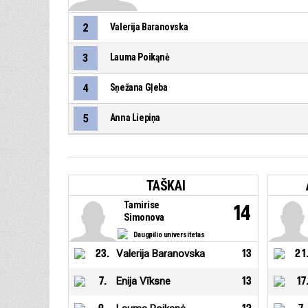
2
Valerija Baranovska
3
Lauma Poikąnė
4
Sņežana Gļeba
5
Anna Liepiņa
TAŠKAI
Tamirise
14
Simonova
Daugpilio universitetas
23
.
Valerija Baranovska
13
21
7
.
Enija Vīksne
13
17