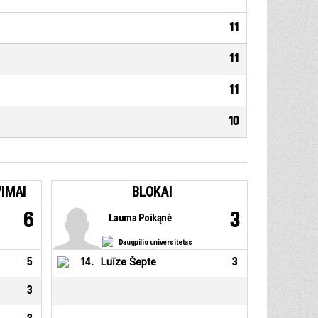
11
11
11
10
IMAI
BLOKAI
6
3
Lauma Poikąnė
Daugpilio universitetas
5
14
.
Luīze Šepte
3
3