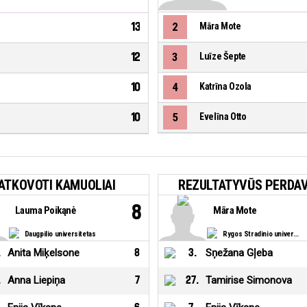
13
2
Māra Mote
12
3
Luīze Šepte
10
4
Katrīna Ozola
10
5
Evelīna Otto
ATKOVOTI KAMUOLIAI
REZULTATYVŪS PERDAV
8
Lauma Poikąnė
Māra Mote
Daugpilio universitetas
Rygos Stradinio universitetas
.
Anita Miķelsone
8
3
.
Sņežana Gļeba
.
Anna Liepiņa
7
27
.
Tamirise Simonova