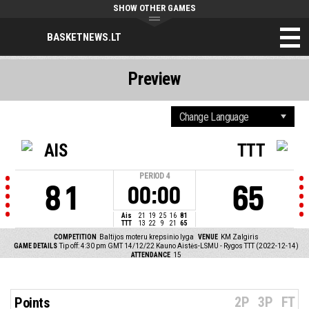
SHOW OTHER GAMES
BASKETNEWS.LT
Preview
AIS
TTT
PERIOD
4
81
65
00:00
Ais
21
19
25
16
81
TTT
13
22
9
21
65
COMPETITION
Baltijos moteru krepsinio lyga
VENUE
KM Zalgiris
GAME DETAILS
Tip off: 4:30 pm GMT 14/12/22
Kauno Aistės-LSMU - Rygos TTT (2022-12-14)
ATTENDANCE
15
2P
3P
FT
Points