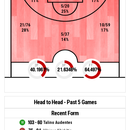
11%
17%
5/20
25%
21/76
10/59
28%
17%
5/37
14%
2P
3P
FT
40.1961
%
21.6346
%
64.497
%
Head to Head - Past 5 Games
Recent Form
103 - 60
Talino Audentes