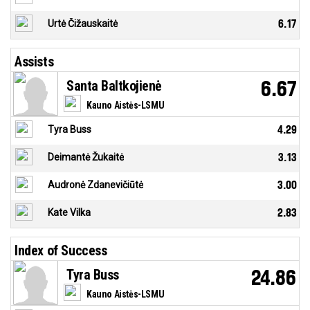
Urtė Čižauskaitė
6.17
Assists
Santa Baltkojienė
6.67
Kauno Aistės-LSMU
Tyra Buss
4.29
Deimantė Žukaitė
3.13
Audronė Zdanevičiūtė
3.00
Kate Vilka
2.83
Index of Success
Tyra Buss
24.86
Kauno Aistės-LSMU