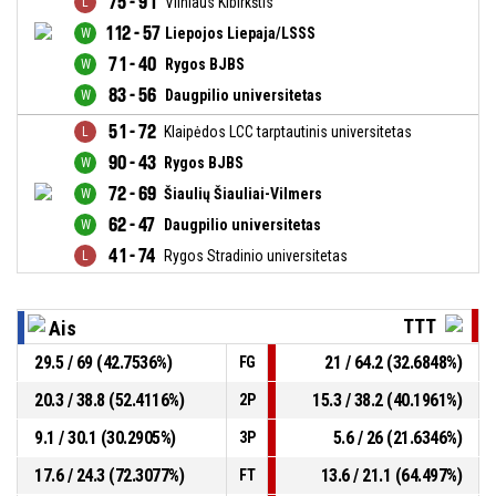
75 - 91
Vilniaus Kibirkštis
112 - 57
Liepojos Liepaja/LSSS
71 - 40
Rygos BJBS
83 - 56
Daugpilio universitetas
51 - 72
Klaipėdos LCC tarptautinis universitetas
90 - 43
Rygos BJBS
72 - 69
Šiaulių Šiauliai-Vilmers
62 - 47
Daugpilio universitetas
41 - 74
Rygos Stradinio universitetas
TTT
Ais
29.5 / 69 (42.7536%)
21 / 64.2 (32.6848%)
FG
20.3 / 38.8 (52.4116%)
15.3 / 38.2 (40.1961%)
2P
9.1 / 30.1 (30.2905%)
5.6 / 26 (21.6346%)
3P
17.6 / 24.3 (72.3077%)
13.6 / 21.1 (64.497%)
FT