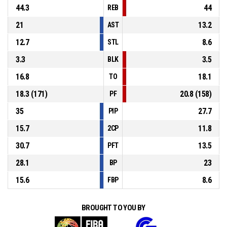
44.3
44
REB
21
13.2
AST
12.7
8.6
STL
3.3
3.5
BLK
16.8
18.1
TO
18.3 (171)
20.8 (158)
PF
35
27.7
PIP
15.7
11.8
2CP
30.7
13.5
PFT
28.1
23
BP
15.6
8.6
FBP
BROUGHT TO YOU BY