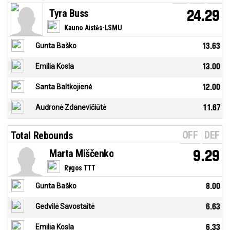
Tyra Buss
24.29
Kauno Aistės-LSMU
Gunta Baško
13.63
Emilia Kosla
13.00
Santa Baltkojienė
12.00
Audronė Zdanevičiūtė
11.67
OFF
DEF
Total Rebounds
Marta Miščenko
9.29
Rygos TTT
Gunta Baško
8.00
Gedvilė Savostaitė
6.63
Emilia Kosla
6.33