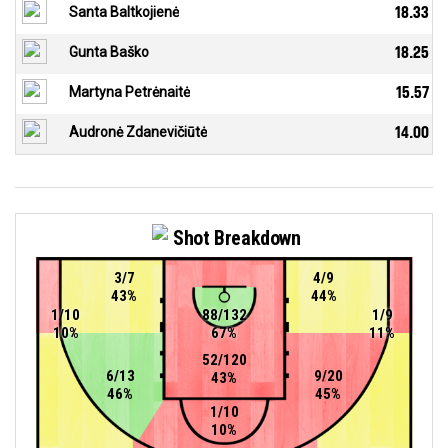
Santa Baltkojienė
18.33
Gunta Baško
18.25
Martyna Petrėnaitė
15.57
Audronė Zdanevičiūtė
14.00
Shot Breakdown
3/7
4/9
43%
44%
1/10
88/132
1/9
10%
67%
11%
52/120
6/13
9/20
43%
46%
45%
1/10
10%