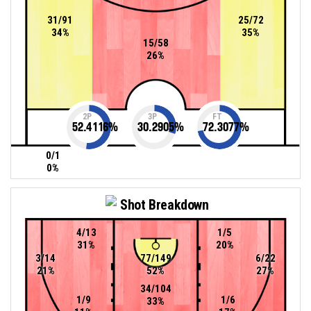
31/91
25/72
34%
35%
15/58
26%
2P
3P
FT
52.4116
%
30.2905
%
72.3077
%
0/1
0%
Shot Breakdown
4/13
1/5
31%
20%
3/14
77/149
6/22
21%
52%
27%
34/104
1/9
1/6
33%