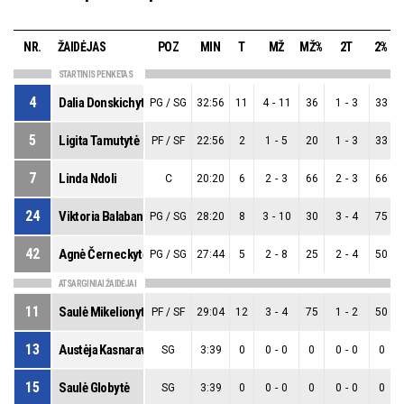
NR.
ŽAIDĖJAS
POZ
MIN
T
MŽ
MŽ%
2T
2%
STARTINIS PENKETAS
4
Dalia Donskichytė
PG / SG
32:56
11
4
-
11
36
1
-
3
33
5
Ligita Tamutytė
PF / SF
22:56
2
1
-
5
20
1
-
3
33
7
Linda Ndoli
C
20:20
6
2
-
3
66
2
-
3
66
24
Viktoria Balaban
PG / SG
28:20
8
3
-
10
30
3
-
4
75
42
Agnė Černeckytė
PG / SG
27:44
5
2
-
8
25
2
-
4
50
ATSARGINIAI ŽAIDĖJAI
11
Saulė Mikelionytė
PF / SF
29:04
12
3
-
4
75
1
-
2
50
13
Austėja Kasnaravičiūtė
SG
3:39
0
0
-
0
0
0
-
0
0
15
Saulė Globytė
SG
3:39
0
0
-
0
0
0
-
0
0