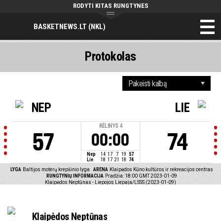
RODYTI KITAS RUNGTYNES
BASKETNEWS.LT (NKL)
Protokolas
NEP
LIE
KĖLINYS
4
57
74
00:00
Nep
14
17
7
19
57
Lie
18
17
21
18
74
LYGA
Baltijos moterų krepšinio lyga
ARENA
Klaipėdos Kūno kultūros ir rekreacijos centras
RUNGTYNIŲ INFORMACIJA
Pradžia: 18:00 GMT 2023-01-09
Klaipėdos Neptūnas - Liepojos Liepaja/LSSS (2023-01-09)
Klaipėdos Neptūnas