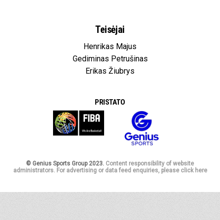
Teisėjai
Henrikas Majus
Gediminas Petrušinas
Erikas Žiubrys
PRISTATO
© Genius Sports Group 2023.
Content responsibility of website
administrators. For advertising or data feed enquiries, please click here