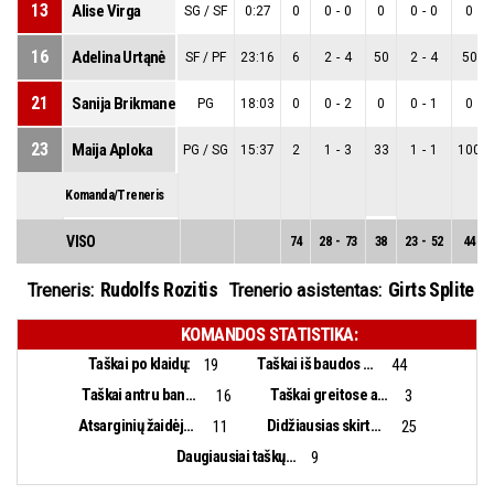
13
Alise Virga
SG / SF
0:27
0
0
-
0
0
0
-
0
0
16
Adelina Urtąnė
SF / PF
23:16
6
2
-
4
50
2
-
4
50
21
Sanija Brikmane
PG
18:03
0
0
-
2
0
0
-
1
0
23
Maija Aploka
PG / SG
15:37
2
1
-
3
33
1
-
1
100
Komanda/Treneris
VISO
74
28
-
73
38
23
-
52
44
Rudolfs Rozitis
Girts Splite
Treneris:
Trenerio asistentas:
KOMANDOS STATISTIKA:
Taškai po klaidų:
Taškai iš baudos aikštelės:
19
44
Taškai antru bandymu:
Taškai greitose atakose:
16
3
Atsarginių žaidėjų taškai:
Didžiausias skirtumas:
11
25
Daugiausiai taškų iš eilės:
9