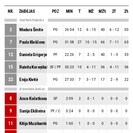
NR.
ŽAIDĖJAS
POZ
MIN
T
MŽ
MŽ%
2T
2%
STARTINIS PENKETAS
2
Madara Šmite
PG
26:04
12
6
-
15
40
6
-
12
50
7
Paula Kleščova
PG
31:38
27
10
-
15
66
7
-
11
63
12
Daniela Grigorjeva
PF
22:26
7
2
-
5
40
1
-
3
33
15
Raivita Koreņikaka
SF / PF
30:23
10
4
-
11
36
4
-
11
36
22
Enija Kivitė
PG
27:33
7
3
-
17
17
2
-
9
22
ATSARGINIAI ŽAIDĖJAI
8
Ance Kočetkova
SF
2:09
2
0
-
1
0
0
-
0
0
9
Sanija Ekšteina
PF / C
0:24
0
0
-
0
0
0
-
0
0
11
Kitija Muzikantė
PG
1:60
1
0
-
0
0
0
-
0
0