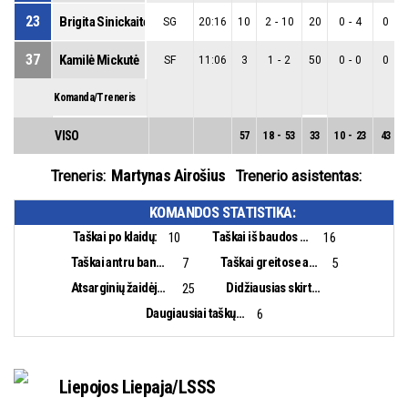
23
Brigita Sinickaitė
SG
20:16
10
2
-
10
20
0
-
4
0
37
Kamilė Mickutė
SF
11:06
3
1
-
2
50
0
-
0
0
Komanda/Treneris
VISO
57
18
-
53
33
10
-
23
43
Martynas Airošius
Treneris:
Trenerio asistentas:
KOMANDOS STATISTIKA:
Taškai po klaidų:
Taškai iš baudos aikštelės:
10
16
Taškai antru bandymu:
Taškai greitose atakose:
7
5
Atsarginių žaidėjų taškai:
Didžiausias skirtumas:
25
Daugiausiai taškų iš eilės:
6
Liepojos Liepaja/LSSS