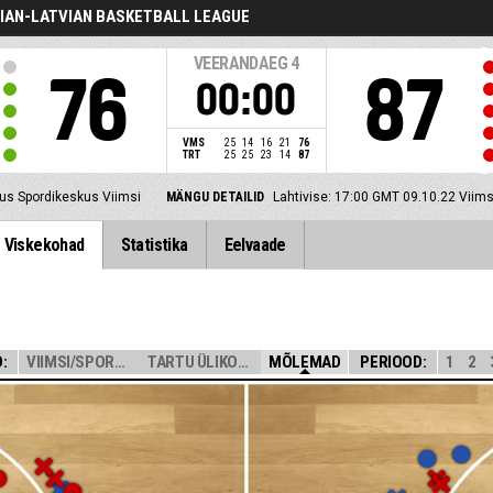
IAN-LATVIAN BASKETBALL LEAGUE
VEERANDAEG
4
76
87
00:00
VMS
25
14
16
21
76
TRT
25
25
23
14
87
us Spordikeskus Viimsi
MÄNGU DETAILID
Lahtivise: 17:00 GMT 09.10.22
Viims
Viskekohad
Statistika
Eelvaade
:
VIIMSI/SPORTLAN...
TARTU ÜLIKOOL M...
MÕLEMAD
PERIOOD:
1
2