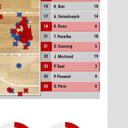
10
10
R. Kivi
17
14
A. Voinalovych
18
R. Roos
0
21
18
T. Pavelka
31
O. Suurorg
5
32
19
J. Mccloud
33
P. Saal
3
45
0
P. Peemot
50
O. Pere
0