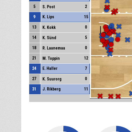
5
2
S. Post
9
K. Lips
15
13
0
K. Kokk
14
5
K. Sünd
18
0
R. Laanemaa
21
12
M. Toppin
24
E. Haller
7
27
0
K. Suurorg
31
J. Rikberg
11