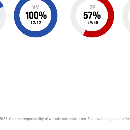
VV
2P
100
%
57
%
12
/
12
29
/
50
 2022.
Content responsibility of website administrators. For advertising or data fee