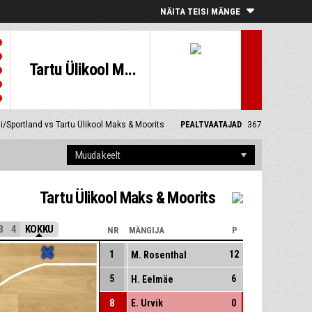
NÄITA TEISI MÄNGE
Tartu Ülikool M...
i/Sportland vs Tartu Ülikool Maks & Moorits
PEALTVAATAJAD
367
Tartu Ülikool Maks & Moorits
3
4
KOKKU
NR
MÄNGIJA
P
1
12
M. Rosenthal
5
6
H. Eelmäe
8
E. Urvik
0