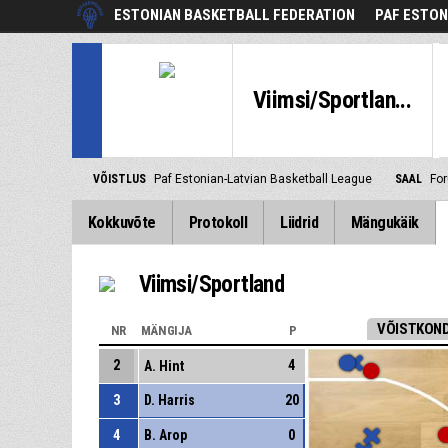
ESTONIAN BASKETBALL FEDERATION
PAF ESTON
Viimsi/Sportlan...
VÕISTLUS
Paf Estonian-Latvian Basketball League
SAAL
For
Kokkuvõte
Protokoll
Liidrid
Mängukäik
Viimsi/Sportland
VÕISTKOND
NR
MÄNGIJA
P
2
4
A. Hint
3
D. Harris
20
4
B. Arop
0