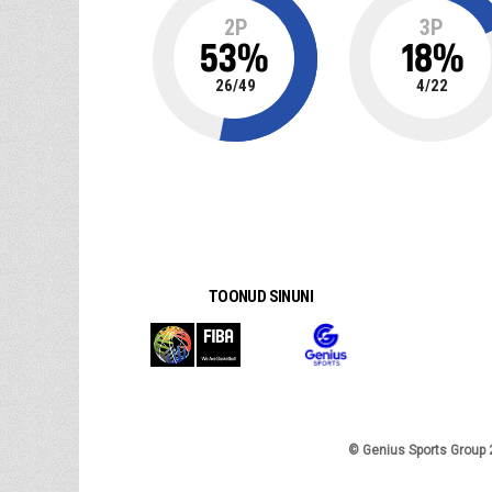
2P
3P
53
%
18
%
26
/
49
4
/
22
TOONUD SINUNI
© Genius Sports Group