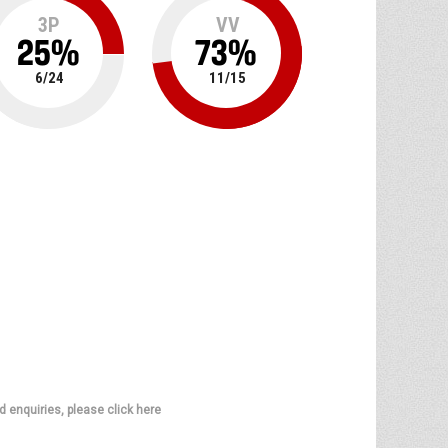
3P
VV
25
%
73
%
6
/
24
11
/
15
d enquiries, please click here