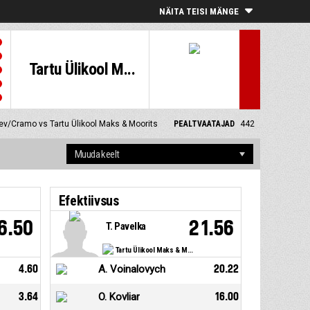
NÄITA TEISI MÄNGE
Tartu Ülikool M...
ev/Cramo vs Tartu Ülikool Maks & Moorits
PEALTVAATAJAD
442
Efektiivsus
6.50
21.56
T. Pavelka
Tartu Ülikool Maks & Moorits
4.60
A. Voinalovych
20.22
3.64
O. Kovliar
16.00