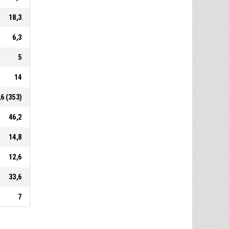
18,3
6,3
5
14
,6 (353)
46,2
14,8
12,6
33,6
7