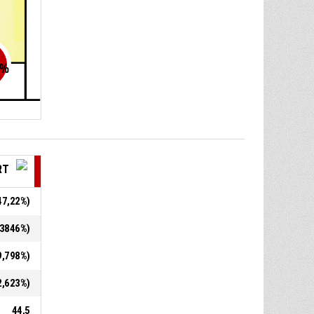
%
RT
(47,22%)
5,3846%)
29,798%)
62,623%)
44,5