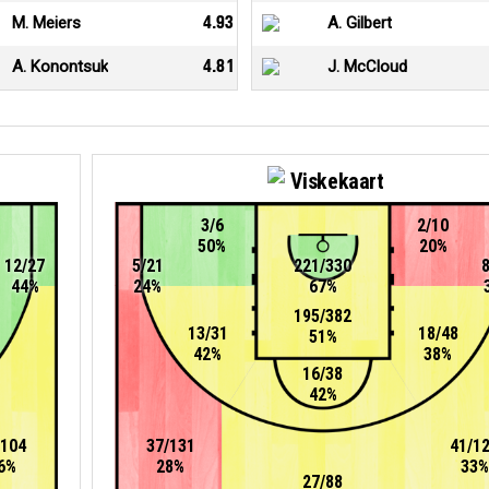
M. Meiers
4.93
A. Gilbert
A. Konontsuk
4.81
J. McCloud
Viskekaart
3/6
2/10
50%
20%
12/27
5/21
221/330
44%
24%
67%
195/382
13/31
18/48
51%
42%
38%
16/38
42%
/104
37/131
41/1
6%
28%
33%
27/88