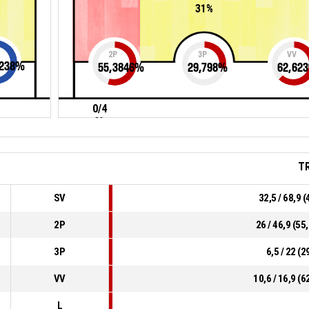
31%
2P
3P
VV
238
%
55,3846
%
29,798
%
62,623
0/4
0%
T
SV
32,5 / 68,9 
2P
26 / 46,9 (5
3P
6,5 / 22 (
VV
10,6 / 16,9 (
L