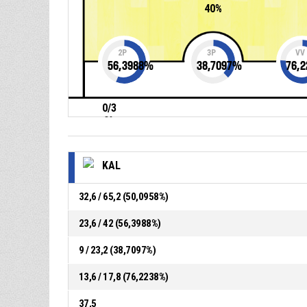
40%
2P
3P
VV
56,3988
%
38,7097
%
76,2
0/3
0%
KAL
32,6 / 65,2 (50,0958%)
23,6 / 42 (56,3988%)
9 / 23,2 (38,7097%)
13,6 / 17,8 (76,2238%)
37,5