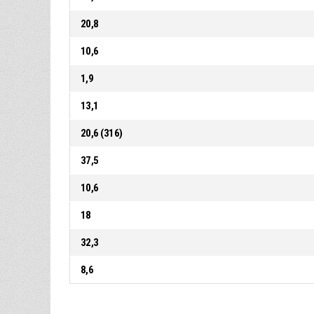
20,8
10,6
1,9
13,1
20,6 (316)
37,5
10,6
18
32,3
8,6