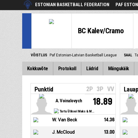
ESTONIAN BASKETBALL FEDERATION
PAF ESTON
BC Kalev/Cramo
VÕISTLUS
Paf Estonian-Latvian Basketball League
SAAL
Ta
Kokkuvõte
Protokoll
Liidrid
Mängukäik
2P
3P
VV
Punktid
Lauap
18.89
A. Voinalovych
Tartu Ülikool Maks & Moorits
W. Van Beck
14.36
J. McCloud
13.00