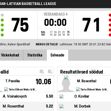
IAN-LATVIAN BASKETBALL LEAGUE
VEERANDAEG
4
75
71
00:00
KAL
17
16
21
21
75
TRT
15
22
24
10
71
llinn, Kalevi Spordihall
MÄNGU DETAILID
Lahtivise: 18:30 GMT 20.01.23
BC Kal
Viskekohad
Statistika
Eelvaade
RL
KL
allid
Resultatiivsed söödud
10.06
T. Pavelka
M. Rosenthal
Tartu Ülikool Maks & Moorits
Tartu Ülikool Maks & Moorits
A. Voinalovych
5.50
O. Kovliar
M. Rosenthal
5.22
M. Dorbek