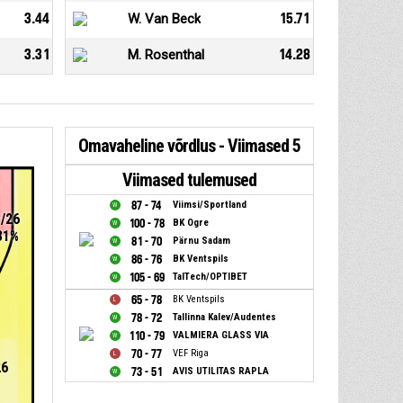
3.44
W. Van Beck
15.71
3.31
M. Rosenthal
14.28
Omavaheline võrdlus - Viimased 5
Viimased tulemused
mängu
87 - 74
Viimsi/Sportland
8/26
100 - 78
BK Ogre
31%
81 - 70
Pärnu Sadam
86 - 76
BK Ventspils
105 - 69
TalTech/OPTIBET
65 - 78
BK Ventspils
78 - 72
Tallinna Kalev/Audentes
110 - 79
VALMIERA GLASS VIA
70 - 77
VEF Riga
26
73 - 51
AVIS UTILITAS RAPLA