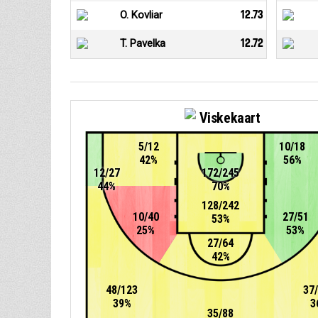
O. Kovliar
12.73
T. Pavelka
12.72
Viskekaart
5/12
10/18
42%
56%
12/27
172/245
44%
70%
128/242
10/40
27/51
53%
25%
53%
27/64
42%
48/123
37
39%
3
35/88