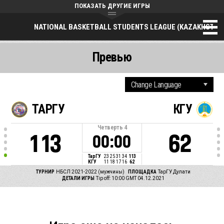
ПОКАЗАТЬ ДРУГИЕ ИГРЫ
NATIONAL BASKETBALL STUDENTS LEAGUE (KAZAKHSTAN
Превью
ТАРГУ
КГУ
Четверть
4
113
62
00:00
ТарГУ
23
25
31
34
113
КГУ
11
18
17
16
62
ТУРНИР
НБСЛ 2021-2022 (мужчины)
ПЛОЩАДКА
ТарГУ Дулати
ДЕТАЛИ ИГРЫ
Tip off: 10:00 GMT 04.12.2021