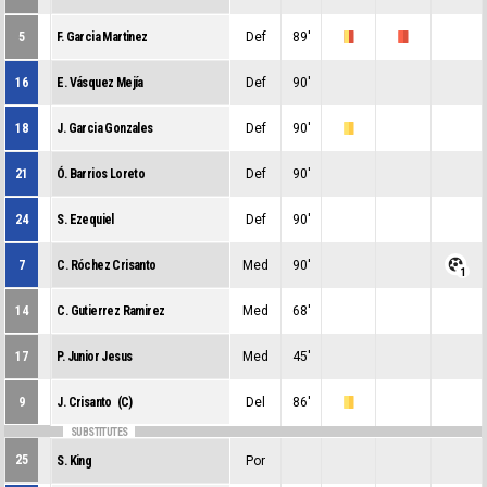
5
F. Garcia Martinez
Def
89'
0
2
1
16
E. Vásquez Mejía
Def
90'
0
0
0
18
J. Garcia Gonzales
Def
90'
0
1
0
21
Ó. Barrios Loreto
Def
90'
0
0
0
24
S. Ezequiel
Def
90'
0
0
0
7
C. Róchez Crisanto
Med
90'
0
0
1
14
C. Gutierrez Ramirez
Med
68'
0
0
0
17
P. Junior Jesus
Med
45'
0
0
0
9
J. Crisanto (C)
Del
86'
0
1
0
SUBSTITUTES
25
S. King
Por
0
0
0