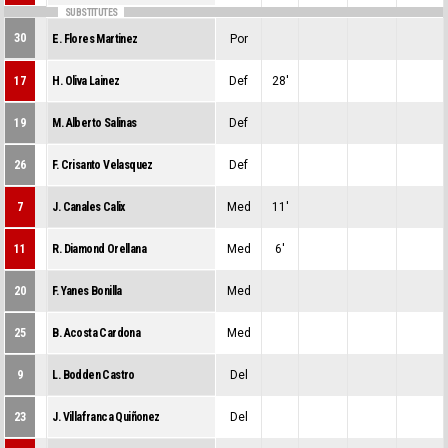
SUBSTITUTES
30
E. Flores Martinez
Por
0
0
0
17
H. Oliva Lainez
Def
28'
0
0
0
19
M. Alberto Salinas
Def
0
0
0
26
F. Crisanto Velasquez
Def
0
0
0
7
J. Canales Calix
Med
11'
0
0
0
11
R. Diamond Orellana
Med
6'
0
0
0
20
F. Yanes Bonilla
Med
0
0
0
25
B. Acosta Cardona
Med
0
0
0
9
L. Bodden Castro
Del
0
0
0
23
J. Villafranca Quiñonez
Del
0
0
0