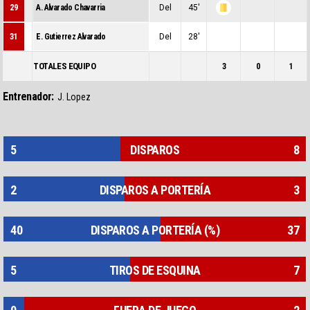
29
A. Alvarado Chavarria
Del
45'
0
1
0
31
E. Gutierrez Alvarado
Del
28'
0
0
0
TOTALES EQUIPO
3
0
1
Entrenador:
J. Lopez
5
DISPAROS
8
2
DISPAROS A PORTERÍA
3
40
DISPAROS A PORTERÍA (%)
37
5
TIROS DE ESQUINA
7