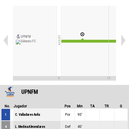
UPNFM
KICKOFF
Génesis FC
0'
15'
UPNFM
No.
Jugador
Pos
Min
TA
TR
G
1
C. Valladares Avila
Por
90'
0
0
0
4
L. Medina Almendares
Def
45'
0
0
0