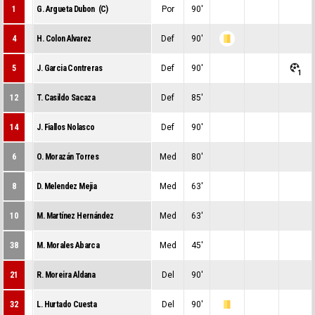
1
G. Argueta Dubon (C)
Por
90'
0
0
0
4
H. Colon Alvarez
Def
90'
0
1
0
5
J. Garcia Contreras
Def
90'
0
0
1
12
T. Casildo Sacaza
Def
85'
0
0
0
14
J. Fiallos Nolasco
Def
90'
0
0
0
6
O. Morazán Torres
Med
80'
0
0
0
8
D. Melendez Mejia
Med
63'
0
0
0
10
M. Martínez Hernández
Med
63'
0
0
0
38
M. Morales Abarca
Med
45'
0
0
0
21
R. Moreira Aldana
Del
90'
0
0
0
32
L. Hurtado Cuesta
Del
90'
0
1
0