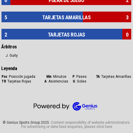
0
FUERA DE JUEGO
2
5
TARJETAS AMARILLAS
3
2
TARJETAS ROJAS
0
Árbitros
J. Guity
Leyenda
Pos
: Posición jugada
Min
: Minutos
P
: Pases
TA
: Tarjetas Amarillas
TR
: Tarjetas Rojas
A
: Asistencias
G
: Goles
Genius Sp
© Genius Sports Group 2025.
Content responsibility of website administrators.
For advertising or data feed enquiries, please click here