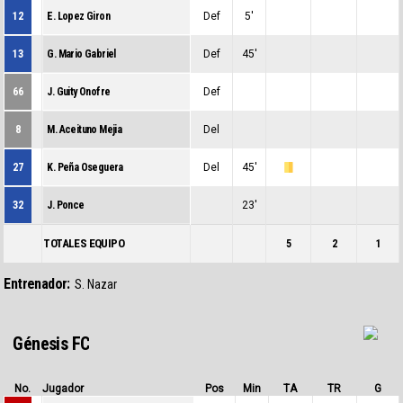
12
E. Lopez Giron
Def
5'
0
0
0
13
G. Mario Gabriel
Def
45'
0
0
0
66
J. Guity Onofre
Def
0
0
0
8
M. Aceituno Mejia
Del
0
0
0
27
K. Peña Oseguera
Del
45'
0
1
0
32
J. Ponce
23'
0
0
0
TOTALES EQUIPO
5
2
1
Entrenador:
S. Nazar
Génesis FC
No.
Jugador
Pos
Min
TA
TR
G