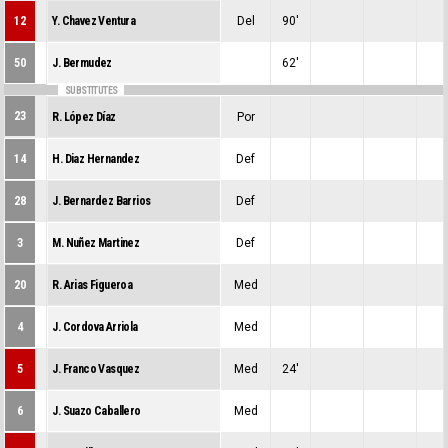
12
Y. Chavez Ventura
Del
90'
0
0
0
50
J. Bermudez
62'
0
0
0
SUBSTITUTES
23
R. López Díaz
Por
0
0
0
14
H. Diaz Hernandez
Def
0
0
0
28
J. Bernardez Barrios
Def
0
0
0
3
M. Nuñez Martinez
Def
0
0
0
20
R. Arias Figueroa
Med
0
0
0
4
J. Cordova Arriola
Med
0
0
0
5
J. Franco Vasquez
Med
24'
0
0
0
6
J. Suazo Caballero
Med
0
0
0