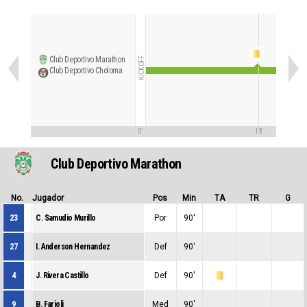
Club Deportivo Marathon
KICKOFF
Club Deportivo Choloma
0'
15'
Club Deportivo Marathon
No.
Jugador
Pos
Min
TA
TR
G
23
C. Samudio Murillo
Por
90'
0
0
0
27
I. Anderson Hernandez
Def
90'
0
0
0
4
J. Rivera Castillo
Def
90'
0
1
0
9
B. Farioli
Med
90'
0