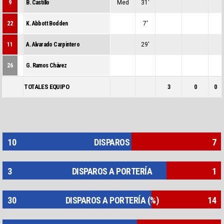
9
B. Castillo
Med
31'
0
0
0
22
K. Abbott Bodden
7'
0
0
0
11
A. Alvarado Carpintero
29'
0
0
0
26
G. Ramos Chávez
0
0
0
TOTALES EQUIPO
3
0
0
10
DISPAROS
7
3
DISPAROS A PORTERÍA
1
30
DISPAROS A PORTERÍA (%)
14