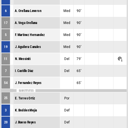
0
0
6
A. Orellana Leveron
Med
90'
0
0
0
17
A. Vega Orellana
Med
90'
0
0
0
5
F. Martinez Hernandez
Med
90'
0
0
0
19
J. Aguilera Canales
Med
90'
0
0
0
11
N. Messiniti
Del
79'
0
0
1
7
I. Castillo Diaz
Del
65'
0
0
0
54
J. Fernandez Reyes
65'
0
0
0
SUBSTITUTES
25
E. Torres Ortiz
Por
0
0
0
3
K. Bodden Mejia
Def
0
0
0
20
J. Bueso Reyes
Def
0
0
0