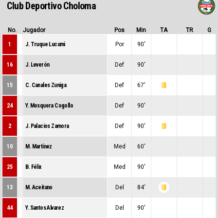
Club Deportivo Choloma
No.
Jugador
Pos
Min
TA
TR
G
1
J. Truque Lucumi
Por
90'
0
0
0
16
J. Leverón
Def
90'
0
0
0
15
C. Canales Zuniga
Def
67'
0
1
0
24
Y. Mosquera Cogollo
Def
90'
0
0
0
2
J. Palacios Zamora
Def
90'
0
1
0
10
M. Martínez
Med
60'
0
0
0
25
B. Félix
Med
90'
0
0
0
13
M. Aceituno
Del
84'
0
1
0
44
Y. Santos Alvarez
Del
90'
0
0
0