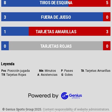
8
TIROS DE ESQUINA
5
3
FUERA DE JUEGO
0
1
TARJETAS AMARILLAS
3
0
TARJETAS ROJAS
0
Leyenda
Pos
: Posición jugada
Min
: Minutos
P
: Pases
TA
: Tarjetas Amarillas
TR
: Tarjetas Rojas
A
: Asistencias
G
: Goles
Genius Sp
© Genius Sports Group 2025.
Content responsibility of website administrators.