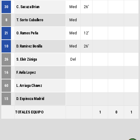
30
C. Sacaza Brian
Med
26'
0
0
0
8
T. Sorto Caballero
Med
0
0
0
21
O. Ramos Peña
Med
12'
0
0
0
10
D. Ramirez Bonilla
Med
26'
0
0
0
26
S. Elvir Zúniga
Del
0
0
0
16
F. Avila Lopez
0
0
0
60
L. Arriaga Chavez
0
0
0
15
D. Espinoza Madrid
0
0
0
TOTALES EQUIPO
1
0
1