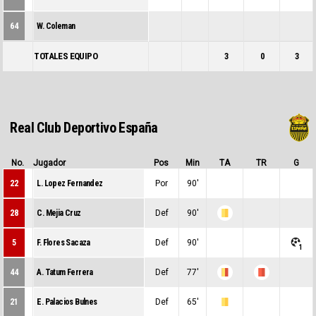
0
0
64
W. Coleman
0
0
0
TOTALES EQUIPO
3
0
3
Real Club Deportivo España
No.
Jugador
Pos
Min
TA
TR
G
22
L. Lopez Fernandez
Por
90'
0
0
0
28
C. Mejia Cruz
Def
90'
0
1
0
5
F. Flores Sacaza
Def
90'
0
0
1
44
A. Tatum Ferrera
Def
77'
0
2
1
21
E. Palacios Bulnes
Def
65'
0
1
0