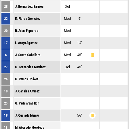
28
J. Bernardez Barrios
Def
0
0
0
22
E. Florez Gonzalez
Med
9'
0
0
0
20
R. Arias Figueroa
Med
0
0
0
17
L. Anaya Agamez
Med
14'
0
0
0
6
J. Suazo Caballero
Med
45'
0
1
0
27
C. Fernandez Martinez
Del
45'
0
0
0
26
G. Ramos Chávez
0
0
0
10
J. Canales Alvarez
0
0
0
25
G. Padilla Sabillon
0
0
0
18
J. Quejada Muriilo
56'
0
1
0
11
M. Alvarado Mendoza
0