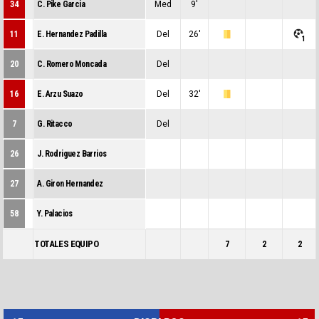
34
C. Pike Garcia
Med
9'
0
0
0
11
E. Hernandez Padilla
Del
26'
1
0
1
20
C. Romero Moncada
Del
0
0
0
16
E. Arzu Suazo
Del
32'
0
1
0
7
G. Ritacco
Del
0
0
0
26
J. Rodriguez Barrios
0
0
0
27
A. Giron Hernandez
0
0
0
58
Y. Palacios
0
0
0
TOTALES EQUIPO
7
2
2