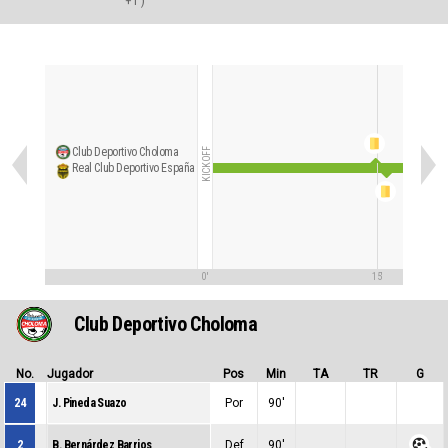
+1')
Club Deportivo Choloma
KICKOFF
Real Club Deportivo España
0'
15'
Club Deportivo Choloma
No.
Jugador
Pos
Min
TA
TR
G
24
J. Pineda Suazo
Por
90'
0
0
0
2
B. Bernárdez Barrios
Def
90'