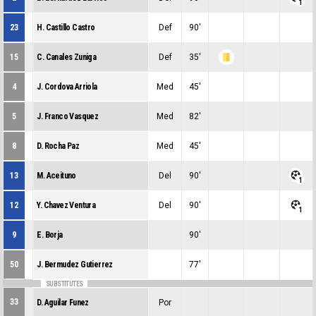
0
0
1
23
H. Castillo Castro
Def
90'
0
0
0
15
C. Canales Zuniga
Def
35'
0
1
0
4
J. Cordova Arriola
Med
45'
0
0
0
5
J. Franco Vasquez
Med
82'
0
0
0
8
D. Rocha Paz
Med
45'
0
0
0
13
M. Aceituno
Del
90'
0
0
1
12
Y. Chavez Ventura
Del
90'
0
0
1
9
E. Borja
90'
0
0
0
50
J. Bermudez Gutierrez
77'
0
0
0
SUBSTITUTES
33
D. Aguilar Funez
Por
0
0
0