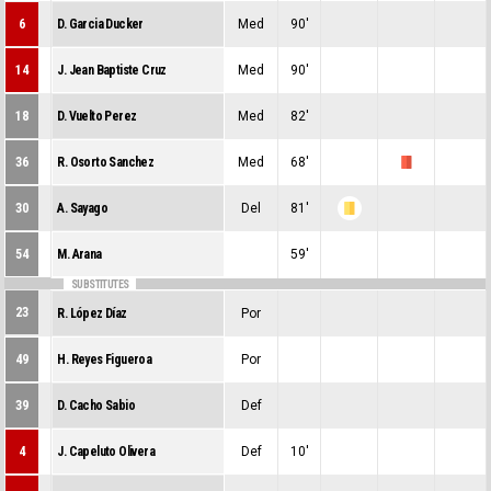
6
D. Garcia Ducker
Med
90'
0
0
0
14
J. Jean Baptiste Cruz
Med
90'
0
0
0
18
D. Vuelto Perez
Med
82'
0
0
0
36
R. Osorto Sanchez
Med
68'
0
0
1
30
A. Sayago
Del
81'
0
1
0
54
M. Arana
59'
0
0
0
SUBSTITUTES
23
R. López Díaz
Por
0
0
0
49
H. Reyes Figueroa
Por
0
0
0
39
D. Cacho Sabio
Def
0
0
0
4
J. Capeluto Olivera
Def
10'
0
0
0