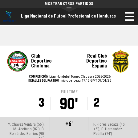
MOSTRAR OTROS PARTIDOS
Liga Nacional de Futbol Profesional de Honduras
Club
Real Club
Deportivo
Deportivo
Choloma
España
COMPETICIÓN
Liga Hondubet Torneo Clausura 2025-2026
DETALLES DEL PARTIDO
Inicio de juego: 17:15 GMT 09/04/26
FULLTIME
90'
3
2
+6'
Y. Chavez Ventura (56'),
F. Flores Sacaza (45'
M. Aceituno (82'), B.
+5'), E. Hernandez
Bernárdez Barrios (90'
Padilla (74')