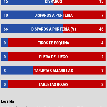
15
DISPAROS
15
10
DISPAROS A PORTERÍA
7
66
DISPAROS A PORTERÍA (%)
46
0
TIROS DE ESQUINA
4
0
FUERA DE JUEGO
2
3
TARJETAS AMARILLAS
7
0
TARJETAS ROJAS
2
Leyenda