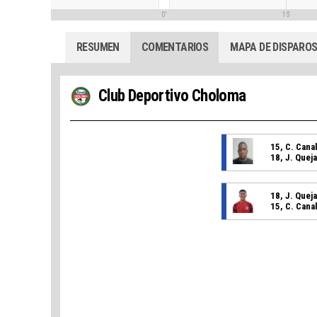
0'
15'
RESUMEN
COMENTARIOS
MAPA DE DISPARO
Club Deportivo Choloma
15, C. Cana
18, J. Quej
18, J. Quej
15, C. Cana