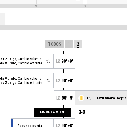
30'
45'
S
TODOS
1
2
les Zuniga
, Cambio saliente
L2
90' +9'
ada Muriilo
, Cambio entrante
ada Muriilo
, Cambio saliente
L2
90' +9'
les Zuniga
, Cambio entrante
L2
90' +9'
16, E. Arzu Suazo
, Tarjeta
3-2
FIN DE LA MITAD
L2
90' +8'
Saque de puerta