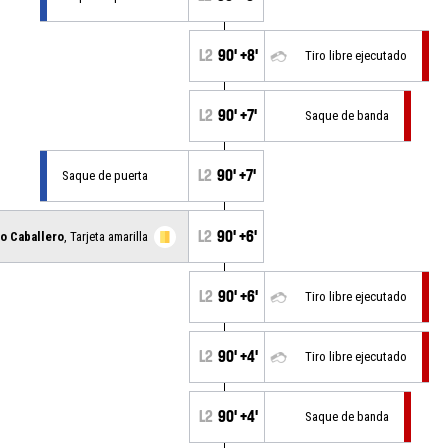
L2
90' +8'
Tiro libre ejecutado
L2
90' +7'
Saque de banda
L2
90' +7'
Saque de puerta
L2
90' +6'
zo Caballero
, Tarjeta amarilla
L2
90' +6'
Tiro libre ejecutado
L2
90' +4'
Tiro libre ejecutado
L2
90' +4'
Saque de banda