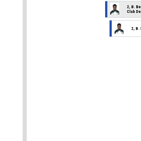
2, B. B
Club De
2, B.