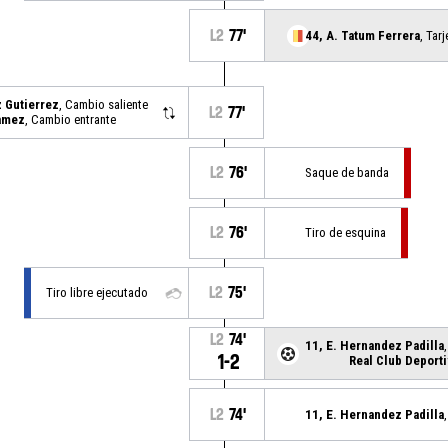
L2
77'
44, A. Tatum Ferrera
, Tar
 Gutierrez
, Cambio saliente
L2
77'
gamez
, Cambio entrante
L2
76'
Saque de banda
L2
76'
Tiro de esquina
L2
75'
Tiro libre ejecutado
L2
74'
11, E. Hernandez Padilla
1-2
Real Club Deport
L2
74'
11, E. Hernandez Padilla