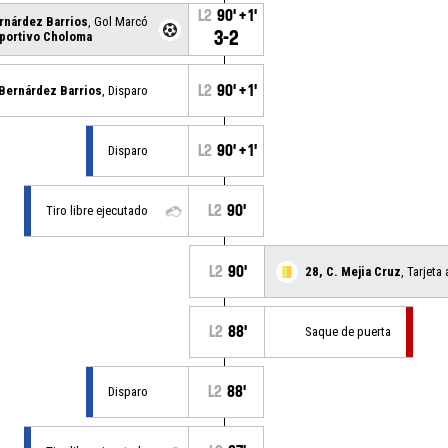
L2
90' +1'
ernárdez Barrios
, Gol Marcó
3-2
portivo Choloma
L2
90' +1'
 Bernárdez Barrios
, Disparo
L2
90' +1'
Disparo
L2
90'
Tiro libre ejecutado
L2
90'
28, C. Mejia Cruz
, Tarjeta 
L2
88'
Saque de puerta
L2
88'
Disparo