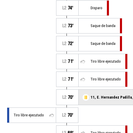
L2
74'
Disparo
L2
73'
Saque de banda
L2
72'
Saque de banda
L2
71'
Tiro libre ejecutado
L2
71'
Tiro libre ejecutado
L2
70'
11, E. Hernandez Padilla
L2
70'
Tiro libre ejecutado
L2
69'
Tiro libre ejecutado