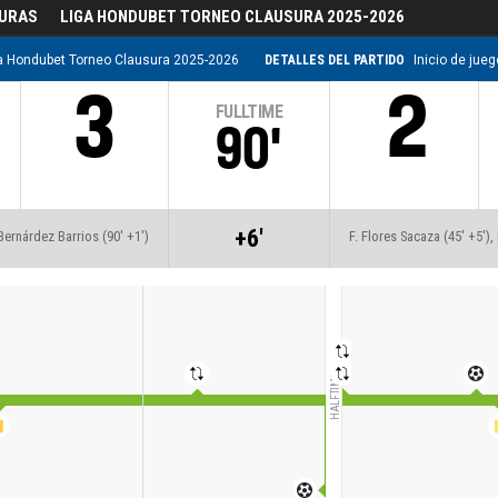
DURAS
LIGA HONDUBET TORNEO CLAUSURA 2025-2026
a Hondubet Torneo Clausura 2025-2026
DETALLES DEL PARTIDO
Inicio de jue
3
2
FULLTIME
90'
+6'
 Bernárdez Barrios (90' +1')
F. Flores Sacaza (45' +5'),
HALFTIME