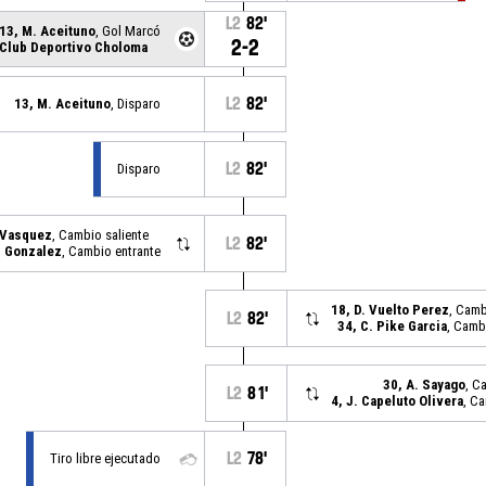
L2
82'
13, M. Aceituno
, Gol Marcó
2-2
Club Deportivo Choloma
L2
82'
13, M. Aceituno
, Disparo
L2
82'
Disparo
o Vasquez
, Cambio saliente
L2
82'
z Gonzalez
, Cambio entrante
18, D. Vuelto Perez
, Camb
L2
82'
34, C. Pike Garcia
, Camb
30, A. Sayago
, C
L2
81'
4, J. Capeluto Olivera
, C
L2
78'
Tiro libre ejecutado