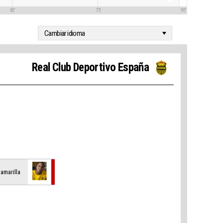
60'
75'
90'
Real Club Deportivo España
 amarilla