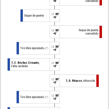
+6'
concedido
L2
90'
Saque de puerta
+5'
Saque de puerta
L2
90'
+5'
concedido
L2
90'
Tiro libre ejecutado
+4'
7, C. Róchez Crisanto
,
L2
90'
Falta recibida
+3'
L2
90'
7, G. Ritacco
, Infracción
+3'
L2
90'
Tiro libre ejecutado
+3'