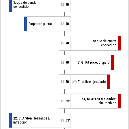
Saque de banda
L2
70'
concedido
Saque de puerta
L2
70'
Saque de puerta
L2
70'
concedido
L2
70'
7, G. Ritacco
, Disparo
L2
70'
Tiro libre ejecutado
54, M. Arana Melendez
,
L2
69'
Falta recibida
22, C. Ardon Hernandez
,
L2
69'
Infracción