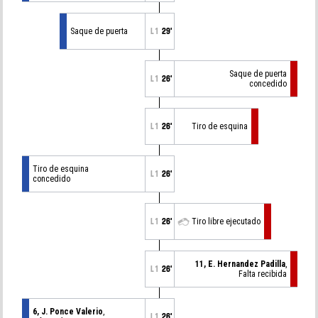
Saque de puerta
L1
29'
Saque de puerta
L1
26'
concedido
L1
26'
Tiro de esquina
Tiro de esquina
L1
26'
concedido
L1
26'
Tiro libre ejecutado
11, E. Hernandez Padilla
,
L1
26'
Falta recibida
6, J. Ponce Valerio
,
L1
26'