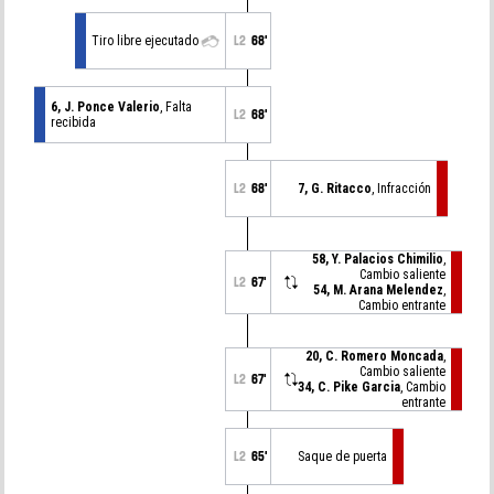
Tiro libre ejecutado
L2
68'
6, J. Ponce Valerio
, Falta
L2
68'
recibida
L2
68'
7, G. Ritacco
, Infracción
58, Y. Palacios Chimilio
,
Cambio saliente
L2
67'
54, M. Arana Melendez
,
Cambio entrante
20, C. Romero Moncada
,
Cambio saliente
L2
67'
34, C. Pike Garcia
, Cambio
entrante
L2
65'
Saque de puerta