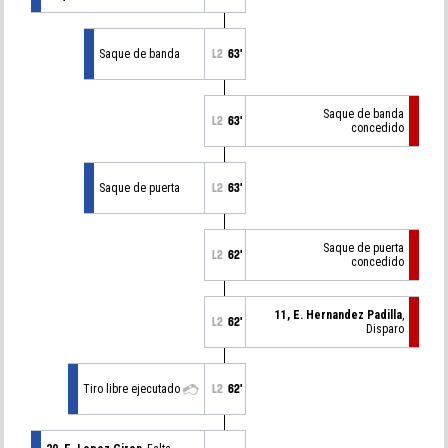
Saque de banda
L2
63'
Saque de banda
L2
63'
concedido
Saque de puerta
L2
63'
Saque de puerta
L2
62'
concedido
11, E. Hernandez Padilla
,
L2
62'
Disparo
Tiro libre ejecutado
L2
62'