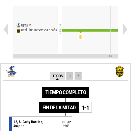
UPNFM
KICKOFF
Real Club Deportivo España
0'
15'
TODOS
1
2
TIEMPO COMPLETO
FIN DE LA MITAD
1-1
12, A. Guity Barrios
,
L2
90'
Atajada
+10'