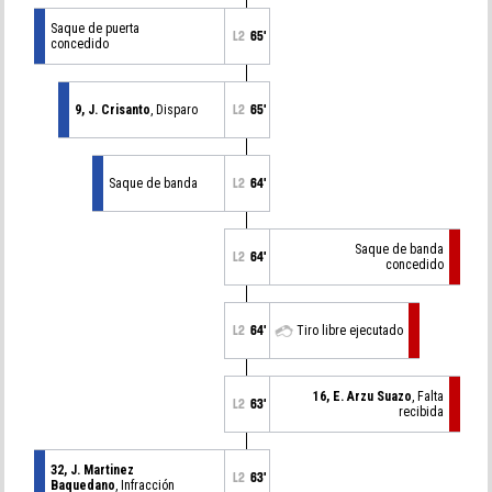
Saque de puerta
L2
65'
concedido
9, J. Crisanto
, Disparo
L2
65'
Saque de banda
L2
64'
Saque de banda
L2
64'
concedido
L2
64'
Tiro libre ejecutado
16, E. Arzu Suazo
, Falta
L2
63'
recibida
32, J. Martinez
L2
63'
Baquedano
, Infracción