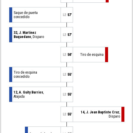
Saque de puerta
L2
57'
concedido
32, J. Martinez
L2
57'
Baquedano
, Disparo
L2
56'
Tiro de esquina
Tiro de esquina
L2
55'
concedido
12, A. Guity Barrios
,
L2
55'
Atajada
14, J. Jean Baptiste Cruz
,
L2
55'
Disparo