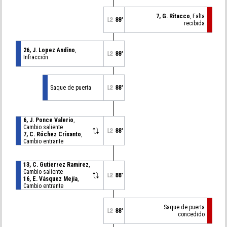
7, G. Ritacco
, Falta
L2
89'
recibida
26, J. Lopez Andino
,
L2
89'
Infracción
Saque de puerta
L2
88'
6, J. Ponce Valerio
,
Cambio saliente
L2
88'
7, C. Róchez Crisanto
,
Cambio entrante
13, C. Gutierrez Ramirez
,
Cambio saliente
L2
88'
16, E. Vásquez Mejía
,
Cambio entrante
Saque de puerta
L2
88'
concedido