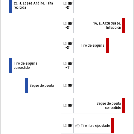
26, J. Lopez Andino
, Falta
L2
90'
recibida
+2'
16, E. Arzu Suazo
,
L2
90'
+2'
Infracción
L2
90'
Tiro de esquina
+2'
Tiro de esquina
L2
90'
concedido
+1'
Saque de puerta
L2
90'
Saque de puerta
L2
90'
concedido
L2
89'
Tiro libre ejecutado