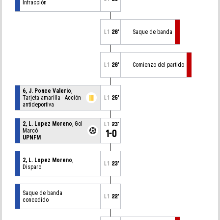
Infracción
L1
26'
Saque de banda
L1
26'
Comienzo del partido
6, J. Ponce Valerio
,
Tarjeta amarilla - Acción
L1
25'
antideportiva
2, L. Lopez Moreno
, Gol
L1
23'
Marcó
1-0
UPNFM
2, L. Lopez Moreno
,
L1
23'
Disparo
Saque de banda
L1
22'
concedido