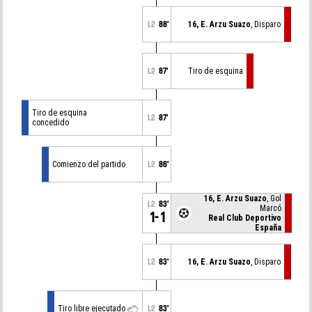
L2
88'
16, E. Arzu Suazo
, Disparo
L2
87'
Tiro de esquina
Tiro de esquina
L2
87'
concedido
Comienzo del partido
L2
86'
16, E. Arzu Suazo
, Gol
L2
83'
Marcó
1-1
Real Club Deportivo
España
L2
83'
16, E. Arzu Suazo
, Disparo
Tiro libre ejecutado
L2
83'