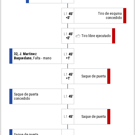
Tiro de esquina
L1
45'
+3'
concedido
L1
45'
Tiro libre ejecutado
+2'
32, J. Martinez
L1
45'
Baquedano
, Falta - mano
+1'
L1
45'
Saque de puerta
+1'
Saque de puerta
L1
45'
concedido
L1
45'
Saque de puerta
Saque de puerta