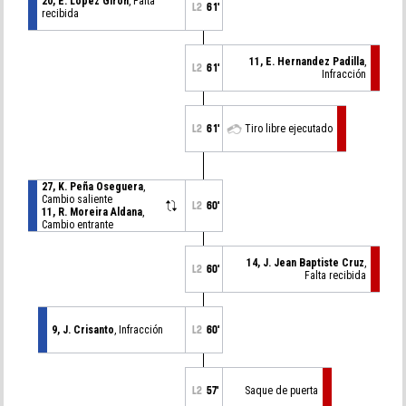
20, E. Lopez Giron
, Falta
L2
61'
recibida
11, E. Hernandez Padilla
,
L2
61'
Infracción
L2
61'
Tiro libre ejecutado
27, K. Peña Oseguera
,
Cambio saliente
L2
60'
11, R. Moreira Aldana
,
Cambio entrante
14, J. Jean Baptiste Cruz
,
L2
60'
Falta recibida
9, J. Crisanto
, Infracción
L2
60'
L2
57'
Saque de puerta