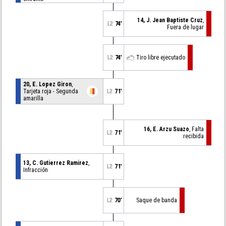
14, J. Jean Baptiste Cruz
,
L2
74'
Fuera de lugar
L2
74'
Tiro libre ejecutado
20, E. Lopez Giron
,
Tarjeta roja - Segunda
L2
71'
amarilla
16, E. Arzu Suazo
, Falta
L2
71'
recibida
13, C. Gutierrez Ramirez
,
L2
71'
Infracción
L2
70'
Saque de banda