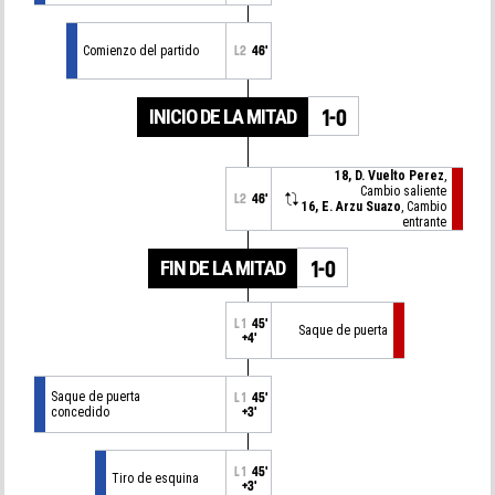
Comienzo del partido
L2
46'
INICIO DE LA MITAD
1-0
18, D. Vuelto Perez
,
Cambio saliente
L2
46'
16, E. Arzu Suazo
, Cambio
entrante
FIN DE LA MITAD
1-0
L1
45'
Saque de puerta
+4'
Saque de puerta
L1
45'
concedido
+3'
L1
45'
Tiro de esquina
+3'