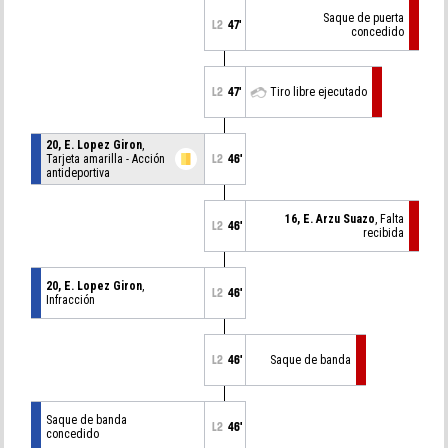
Saque de puerta
L2
47'
concedido
L2
47'
Tiro libre ejecutado
20, E. Lopez Giron
,
Tarjeta amarilla - Acción
L2
46'
antideportiva
16, E. Arzu Suazo
, Falta
L2
46'
recibida
20, E. Lopez Giron
,
L2
46'
Infracción
L2
46'
Saque de banda
Saque de banda
L2
46'
concedido