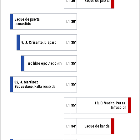
L1
36'
Saque de puerta
Saque de puerta
L1
36'
concedido
9, J. Crisanto
, Disparo
L1
35'
Tiro libre ejecutado
L1
35'
32, J. Martinez
L1
35'
Baquedano
, Falta recibida
18, D. Vuelto Perez
,
L1
35'
Infracción
L1
34'
Saque de banda