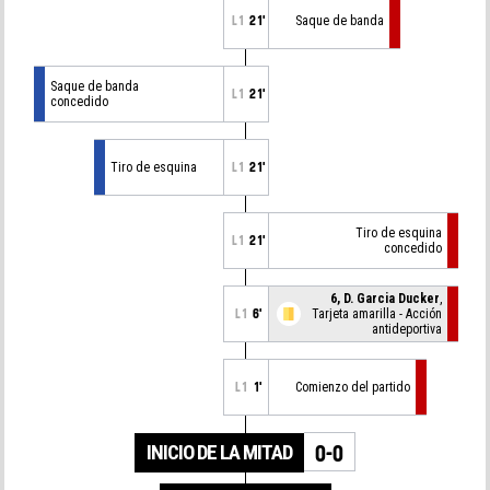
L1
21'
Saque de banda
Saque de banda
L1
21'
concedido
Tiro de esquina
L1
21'
Tiro de esquina
L1
21'
concedido
6, D. Garcia Ducker
,
L1
6'
Tarjeta amarilla - Acción
antideportiva
L1
1'
Comienzo del partido
INICIO DE LA MITAD
0-0