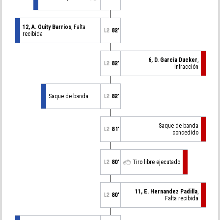
12, A. Guity Barrios
, Falta
L2
82'
recibida
6, D. Garcia Ducker
,
L2
82'
Infracción
Saque de banda
L2
82'
Saque de banda
L2
81'
concedido
L2
80'
Tiro libre ejecutado
11, E. Hernandez Padilla
,
L2
80'
Falta recibida