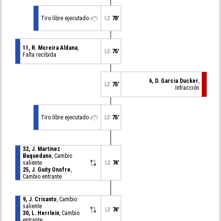
Tiro libre ejecutado
L2
76'
11, R. Moreira Aldana
,
L2
75'
Falta recibida
6, D. Garcia Ducker
,
L2
75'
Infracción
Tiro libre ejecutado
L2
75'
32, J. Martinez
Baquedano
, Cambio
saliente
L2
74'
25, J. Guity Onofre
,
Cambio entrante
9, J. Crisanto
, Cambio
saliente
L2
74'
30, L. Herrlein
, Cambio
entrante