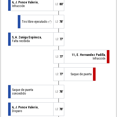
6, J. Ponce Valerio
,
L2
80'
Infracción
Tiro libre ejecutado
L2
78'
5, A. Zuniga Espinoza
,
L2
77'
Falta recibida
11, E. Hernandez Padilla
,
L2
77'
Infracción
L2
77'
Saque de puerta
Saque de puerta
L2
76'
concedido
6, J. Ponce Valerio
,
L2
76'
Disparo