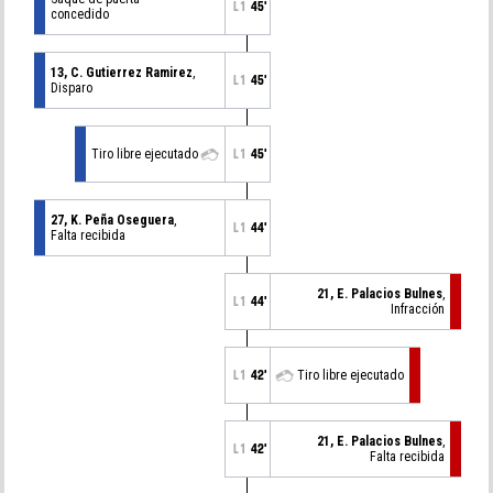
L1
45'
concedido
13, C. Gutierrez Ramirez
,
L1
45'
Disparo
Tiro libre ejecutado
L1
45'
27, K. Peña Oseguera
,
L1
44'
Falta recibida
21, E. Palacios Bulnes
,
L1
44'
Infracción
L1
42'
Tiro libre ejecutado
21, E. Palacios Bulnes
,
L1
42'
Falta recibida