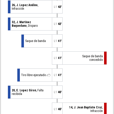
26, J. Lopez Andino
,
L1
42'
Infracción
32, J. Martinez
L1
42'
Baquedano
, Disparo
Saque de banda
L1
41'
Saque de banda
L1
41'
concedido
Tiro libre ejecutado
L1
41'
20, E. Lopez Giron
, Falta
L1
40'
recibida
14, J. Jean Baptiste Cruz
,
L1
40'
Infracción