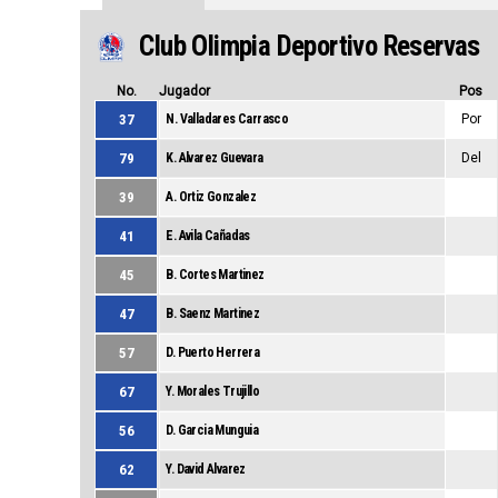
Club Olimpia Deportivo Reservas
No.
Jugador
Pos
37
N. Valladares Carrasco
Por
79
K. Alvarez Guevara
Del
39
A. Ortiz Gonzalez
41
E. Avila Cañadas
45
B. Cortes Martinez
47
B. Saenz Martinez
57
D. Puerto Herrera
67
Y. Morales Trujillo
56
D. Garcia Munguia
62
Y. David Alvarez