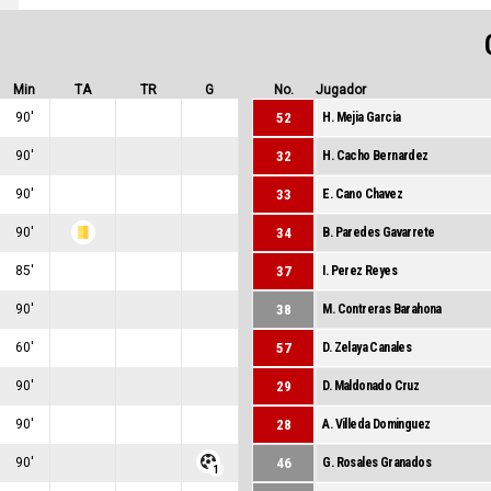
Min
TA
TR
G
No.
Jugador
90'
0
52
H. Mejia Garcia
0
0
90'
0
32
H. Cacho Bernardez
0
0
90'
0
33
E. Cano Chavez
0
0
90'
0
34
B. Paredes Gavarrete
1
0
85'
0
37
I. Perez Reyes
0
0
90'
0
38
M. Contreras Barahona
0
0
60'
0
57
D. Zelaya Canales
0
0
90'
0
29
D. Maldonado Cruz
0
0
90'
0
28
A. Villeda Dominguez
0
0
90'
46
G. Rosales Granados
0
0
1