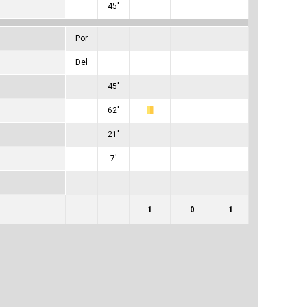
45'
0
0
0
Por
0
0
0
Del
0
0
0
45'
0
0
0
62'
0
1
0
21'
0
0
0
7'
0
0
0
0
0
0
1
0
1