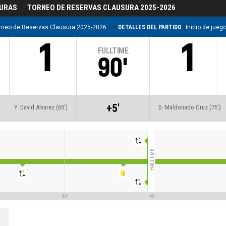
DURAS
TORNEO DE RESERVAS CLAUSURA 2025-2026
rneo de Reservas Clausura 2025-2026
DETALLES DEL PARTIDO
Inicio de jueg
1
1
FULLTIME
90'
+5'
Y. David Alvarez (65')
D. Maldonado Cruz (75')
HALFTIME
30'
45'
S