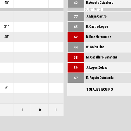
45'
0
42
D. Acosta Caballero
0
0
SUBSTITUTES
0
77
J. Mejia Castro
0
0
31'
0
65
D. Castro Lopez
0
0
45'
0
62
D. Ruiz Hernandez
0
0
0
44
W. Colon Lino
0
0
0
58
M. Caballero Barahona
0
0
0
59
J. Lagos Zelaya
0
0
0
67
E. Rapalo Quintanilla
0
0
6'
0
0
0
TOTALES EQUIPO
0
0
0
1
0
1