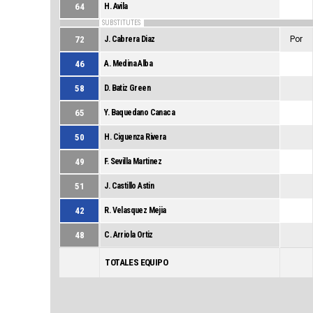
64
H. Avila
SUBSTITUTES
72
J. Cabrera Diaz
Por
46
A. Medina Alba
58
D. Batiz Green
65
Y. Baquedano Canaca
50
H. Ciguenza Rivera
49
F. Sevilla Martinez
51
J. Castillo Astin
42
R. Velasquez Mejia
48
C. Arriola Ortiz
TOTALES EQUIPO