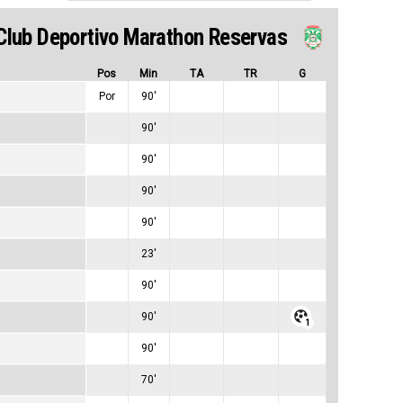
Club Deportivo Marathon Reservas
Pos
Min
TA
TR
G
Por
90'
0
0
0
90'
0
0
0
90'
0
0
0
90'
0
0
0
90'
0
0
0
23'
0
0
0
90'
0
0
0
90'
0
0
1
90'
0
0
0
70'
0
0
0