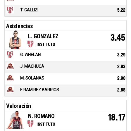
T. GALLIZI
5.22
Asistencias
L. GONZALEZ
3.45
INSTITUTO
G. WHELAN
3.29
J. MACHUCA
2.93
M. SOLANAS
2.90
F. RAMIREZ BARRIOS
2.88
Valoración
N. ROMANO
18.17
INSTITUTO