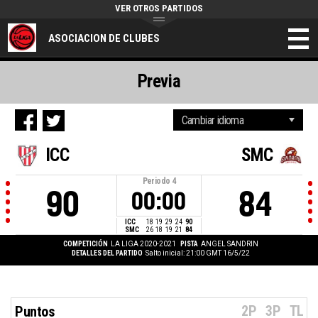
VER OTROS PARTIDOS
ASOCIACION DE CLUBES
Previa
ICC
SMC
Periodo
4
90
84
00:00
ICC
18
19
29
24
90
SMC
26
18
19
21
84
COMPETICIÓN
LA LIGA 2020-2021
PISTA
ANGEL SANDRIN
DETALLES DEL PARTIDO
Salto inicial: 21:00 GMT 16/5/22
2P
3P
TL
Puntos