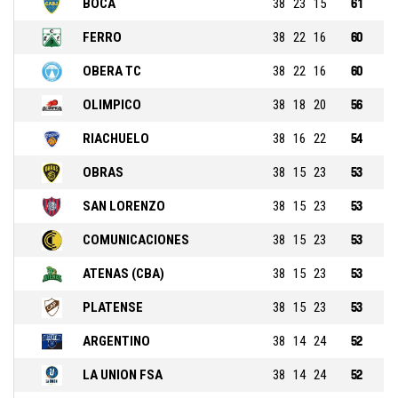
BOCA
38
23
15
61
FERRO
38
22
16
60
OBERA TC
38
22
16
60
OLIMPICO
38
18
20
56
RIACHUELO
38
16
22
54
OBRAS
38
15
23
53
SAN LORENZO
38
15
23
53
COMUNICACIONES
38
15
23
53
ATENAS (CBA)
38
15
23
53
PLATENSE
38
15
23
53
ARGENTINO
38
14
24
52
LA UNION FSA
38
14
24
52