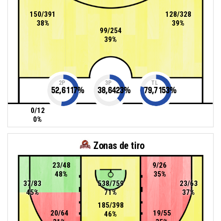
150/391
128/328
38%
39%
99/254
39%
2P
3P
TL
52,6117
%
38,6423
%
79,7153
%
0/12
0%
Zonas de tiro
23/48
9/26
48%
35%
37/83
538/759
23/63
45%
71%
37%
185/398
20/64
19/55
46%