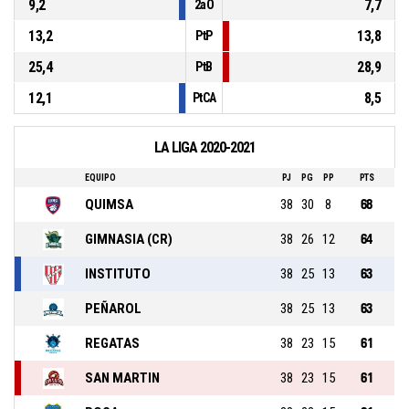
9,2
7,7
2aO
13,2
13,8
PtP
25,4
28,9
PtB
12,1
8,5
PtCA
LA LIGA 2020-2021
EQUIPO
PJ
PG
PP
PTS
QUIMSA
38
30
8
68
GIMNASIA (CR)
38
26
12
64
INSTITUTO
38
25
13
63
PEÑAROL
38
25
13
63
REGATAS
38
23
15
61
SAN MARTIN
38
23
15
61