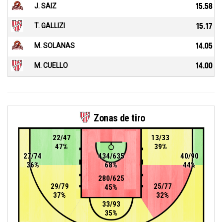
J. SAIZ
15.58
T. GALLIZI
15.17
M. SOLANAS
14.05
M. CUELLO
14.00
Zonas de tiro
22/47
13/33
47%
39%
27/74
434/635
40/90
36%
68%
44%
280/625
29/79
25/77
45%
37%
32%
33/93
35%