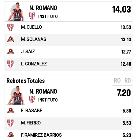
N. ROMANO
14.03
INSTITUTO
M. CUELLO
13.53
M. SOLANAS
13.13
J. SAIZ
12.77
L. GONZALEZ
12.48
RO
RD
Rebotes Totales
N. ROMANO
7.20
INSTITUTO
E. BASABE
5.80
M. FIERRO
5.53
F. RAMIREZ BARRIOS
5.23