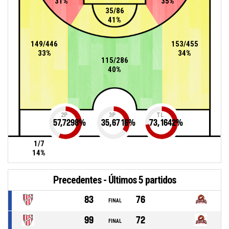
31%
35%
35/86
41%
149/446
153/455
33%
34%
115/286
40%
2P
3P
TL
57,7298
%
35,6716
%
73,1642
%
1/7
14%
Precedentes - Últimos 5 partidos
83
76
FINAL
99
72
FINAL