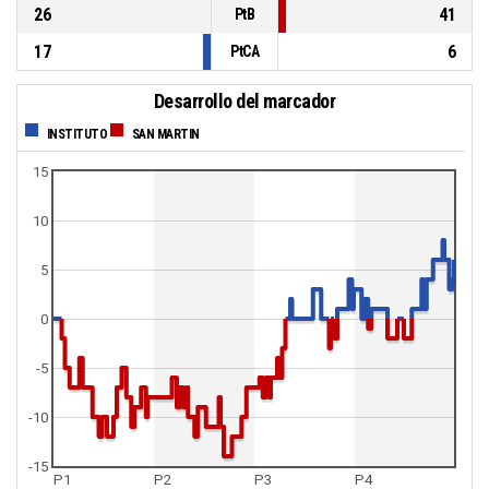
26
41
PtB
17
6
PtCA
Desarrollo del marcador
INSTITUTO
SAN MARTIN
15
10
5
0
-5
-10
-15
P1
P2
P3
P4