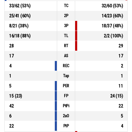
33
/
62
(
53
%)
32
/
60
(
53
%)
TC
25
/
41
(
60
%)
14
/
23
(
60
%)
2P
8
/
21
(
38
%)
18
/
37
(
48
%)
3P
16
/
18
(
88
%)
2
/
2
(
100
%)
TL
28
29
RT
17
17
AS
4
2
REC
1
1
Tap
5
11
PER
15
(
23
)
24
(
15
)
FP
42
22
PtPi
6
5
2aO
22
4
PtP