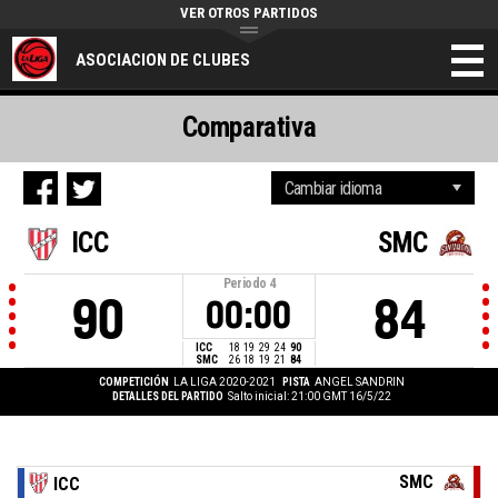
VER OTROS PARTIDOS
ASOCIACION DE CLUBES
Comparativa
ICC
SMC
Periodo
4
90
84
00:00
ICC
18
19
29
24
90
SMC
26
18
19
21
84
COMPETICIÓN
LA LIGA 2020-2021
PISTA
ANGEL SANDRIN
DETALLES DEL PARTIDO
Salto inicial: 21:00 GMT 16/5/22
SMC
ICC