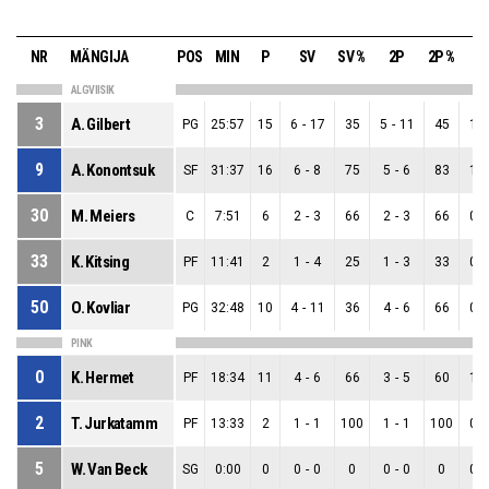
NR
MÄNGIJA
POS
MIN
P
SV
SV %
2P
2P %
3
ALGVIISIK
3
A. Gilbert
PG
25:57
15
6
-
17
35
5
-
11
45
1
-
9
A. Konontsuk
SF
31:37
16
6
-
8
75
5
-
6
83
1
-
30
M. Meiers
C
7:51
6
2
-
3
66
2
-
3
66
0
-
33
K. Kitsing
PF
11:41
2
1
-
4
25
1
-
3
33
0
-
50
O. Kovliar
PG
32:48
10
4
-
11
36
4
-
6
66
0
-
PINK
0
K. Hermet
PF
18:34
11
4
-
6
66
3
-
5
60
1
-
2
T. Jurkatamm
PF
13:33
2
1
-
1
100
1
-
1
100
0
-
5
W. Van Beck
SG
0:00
0
0
-
0
0
0
-
0
0
0
-