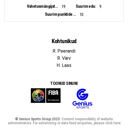
Vahetusmängijate punktid:
Suurim edu:
19
9
Suurim punktide vahe:
10
Kohtunikud
R. Peerandi
R. Värv
H. Laas
TOONUD SINUNI
© Genius Sports Group 2023.
Content responsibility of website
administrators. For advertising or data feed enquiries, please click here