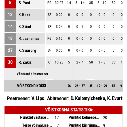
5
S. Post
PG
30:07
14
5
-
14
35
5
-
10
50
0
-
13
K. Kokk
SF
0:00
0
0
-
0
0
0
-
0
0
0
-
14
K. Sünd
SF
3:04
0
0
-
1
0
0
-
0
0
0
-
18
R. Laanemaa
PG
5:15
0
0
-
0
0
0
-
0
0
0
-
27
K. Suurorg
SF
0:00
0
0
-
0
0
0
-
0
0
0
-
30
R. Zakis
C
13:28
5
2
-
4
50
1
-
3
33
1
-
Võistkond / Peatreener
VÕISTKOND KOKKU
76
26
-
57
45
17
-
29
58
9
-
2
V. Lips
D. Kolomyichenko
,
K. Evart
Peatreener:
Abitreener:
VÕISTKONNA STATISTIKA:
Punktid vastase pallikaotusest:
Punktid kolmesekundialast:
17
28
Teise võimaluse punktid:
Punktid kiirrünnakust:
7
9