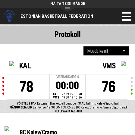
NÄITA TEISI MÄNGE
ESTONIAN BASKETBALL FEDERATION
Protokoll
KAL
VMS
VEERANDAEG
4
78
76
00:00
KAL
22
19
27
10
78
VMS
19
28
19
10
76
VÕISTLUS
PAF Estonian Basketball League
SAAL
Tallinn, Kalevi Spordihall
MÄNGU DETAILID
Lahtivise: 19:30 GMT 09.05.23
BC Kalev/Cramo vs Viimsi/Sportland
PEALTVAATAJAD
488
BC Kalev/Cramo