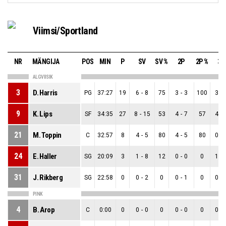
Viimsi/Sportland
NR
MÄNGIJA
POS
MIN
P
SV
SV %
2P
2P %
3P
ALGVIISIK
3
D. Harris
PG
37:27
19
6
-
8
75
3
-
3
100
3
-
9
K. Lips
SF
34:35
27
8
-
15
53
4
-
7
57
4
-
21
M. Toppin
C
32:57
8
4
-
5
80
4
-
5
80
0
-
24
E. Haller
SG
20:09
3
1
-
8
12
0
-
0
0
1
-
31
J. Rikberg
SG
22:58
0
0
-
2
0
0
-
1
0
0
-
PINK
4
B. Arop
C
0:00
0
0
-
0
0
0
-
0
0
0
-