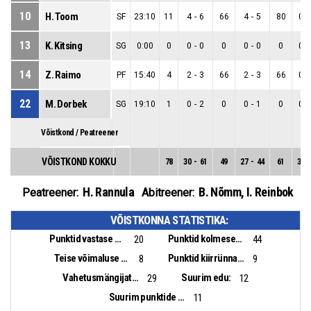
10
H. Toom
SF
23:10
11
4
-
6
66
4
-
5
80
0
-
13
K. Kitsing
SG
0:00
0
0
-
0
0
0
-
0
0
0
-
14
Z. Raimo
PF
15:40
4
2
-
3
66
2
-
3
66
0
-
22
M. Dorbek
SG
19:10
1
0
-
2
0
0
-
1
0
0
-
Võistkond / Peatreener
VÕISTKOND KOKKU
78
30
-
61
49
27
-
44
61
3
-
H. Rannula
B. Nõmm
,
I. Reinbok
Peatreener:
Abitreener:
VÕISTKONNA STATISTIKA:
Punktid vastase pallikaotusest:
Punktid kolmesekundialast:
20
44
Teise võimaluse punktid:
Punktid kiirrünnakust:
8
9
Vahetusmängijate punktid:
Suurim edu:
29
12
Suurim punktide vahe:
11