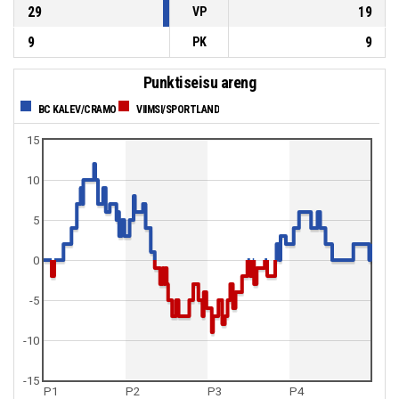
29
19
VP
9
9
PK
Punktiseisu areng
BC KALEV/CRAMO
VIIMSI/SPORTLAND
15
10
5
0
-5
-10
-15
P1
P2
P3
P4