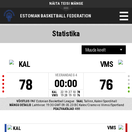
NÄITA TEISI MÄNGE
ESTONIAN BASKETBALL FEDERATION
Statistika
KAL
VMS
VEERANDAEG
4
78
76
00:00
KAL
22
19
27
10
78
VMS
19
28
19
10
76
VÕISTLUS
PAF Estonian Basketball League
SAAL
Tallinn, Kalevi Spordihall
MÄNGU DETAILID
Lahtivise: 19:30 GMT 09.05.23
BC Kalev/Cramo vs Viimsi/Sportland
PEALTVAATAJAD
488
VMS
KAL