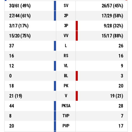
30
/
61
(
49
%)
26
/
57
(
45
%)
SV
27
/
44
(
61
%)
17
/
29
(
58
%)
2P
3
/
17
(
17
%)
9
/
28
(
32
%)
3P
15
/
20
(
75
%)
15
/
17
(
88
%)
VV
37
26
L
16
16
RS
12
9
VL
0
3
BL
18
20
PK
21
(
19
)
19
(
21
)
V
44
28
PKSA
8
7
TVP
20
17
PVP