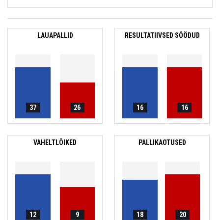
LAUAPALLID
RESULTATIIVSED SÖÖDUD
37
26
16
16
VAHELTLÕIKED
PALLIKAOTUSED
12
9
18
20